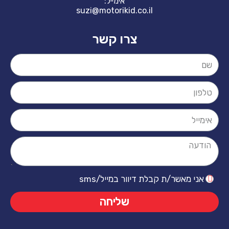
אימייל:
suzi@motorikid.co.il
צרו קשר
ר/ת קבלת דיוור במייל/sms
שליחה