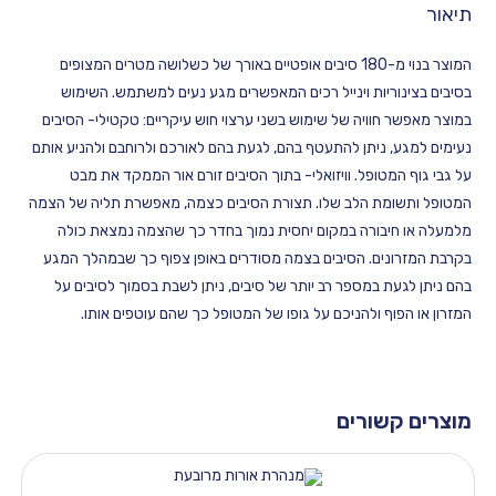
המוצר בנוי מ-180 סיבים אופטיים באורך של כשלושה מטרים המצופים
ריות וינייל רכים המאפשרים מגע נעים למשתמש. השימוש
חוויה של שימוש בשני ערצוי חוש עיקריים: טקטילי- הסיבים
 ניתן להתעטף בהם, לגעת בהם לאורכם ולרוחבם ולהניע אותם
מטופל. וויזואלי- בתוך הסיבים זורם אור הממקד את מבט
מת הלב שלו. תצורת הסיבים כצמה, מאפשרת תליה של הצמה
יבורה במקום יחסית נמוך בחדר כך שהצמה נמצאת כולה
נים. הסיבים בצמה מסודרים באופן צפוף כך שבמהלך המגע
ת במספר רב יותר של סיבים, ניתן לשבת בסמוך לסיבים על
וף ולהניכם על גופו של המטופל כך שהם עוטפים אותו.
שורים