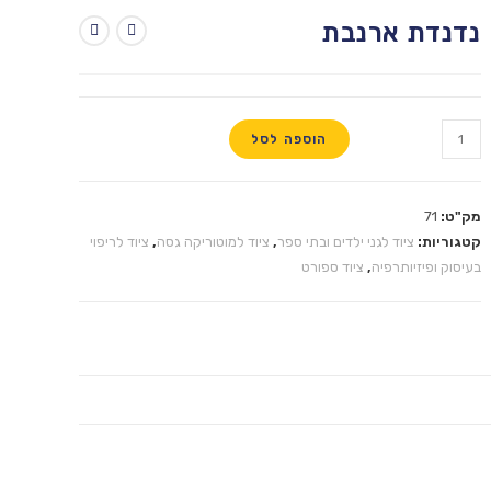
נדנדת ארנבת
הוספה לסל
מק"ט:
71
קטגוריות:
ציוד לגני ילדים ובתי ספר
,
ציוד למוטוריקה גסה
,
ציוד לריפוי
בעיסוק ופיזיותרפיה
,
ציוד ספורט