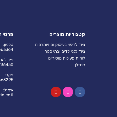
קטגוריות מוצרים
פרטי 
ציוד לריפוי בעיסוק ופיזיותרפיה
טלפון:
663364
ציוד לגני ילדים ובתי ספר
לוחות פעילות מוטוריים
נייד להו
736450
סנוזלן
פקס:
663295
אימייל:
d.co.il