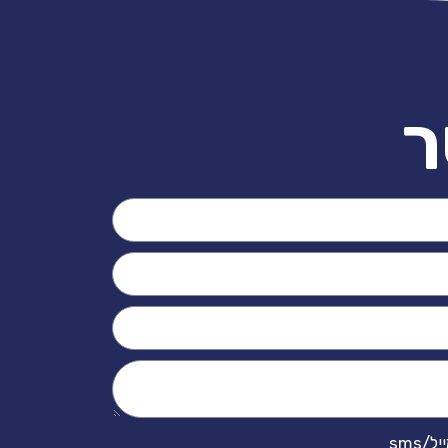
ר
sms