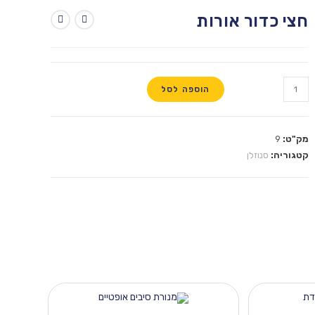
חצי כדור אורות
הוספה לסל
מק"ט:
9
קטגוריה:
סנוזלן