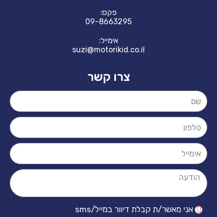
פקס:
09-8663295
אימייל:
suzi@motorikid.co.il
צרו קשר
ר/ת קבלת דיוור במייל/sms